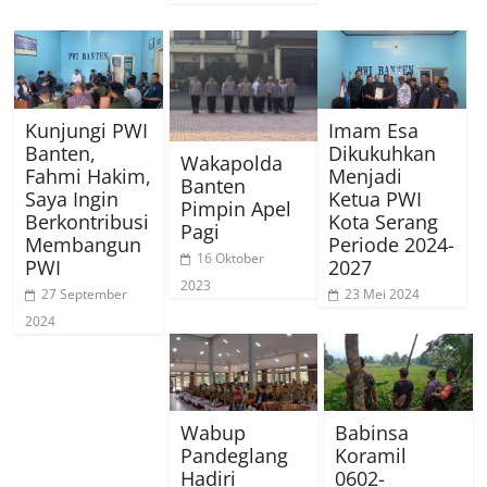
Kunjungi PWI
Imam Esa
Banten,
Dikukuhkan
Wakapolda
Fahmi Hakim,
Menjadi
Banten
Saya Ingin
Ketua PWI
Pimpin Apel
Berkontribusi
Kota Serang
Pagi
Membangun
Periode 2024-
16 Oktober
PWI
2027
2023
27 September
23 Mei 2024
2024
Wabup
Babinsa
Pandeglang
Koramil
Hadiri
0602-