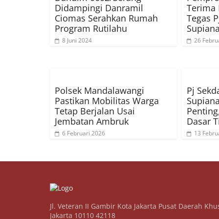
Didampingi Danramil
Terima 
Ciomas Serahkan Rumah
Tegas P
Program Rutilahu
Supian
8 Juni 2024
26 Febru
Polsek Mandalawangi
Pj Sekd
Pastikan Mobilitas Warga
Supiana:
Tetap Berjalan Usai
Penting
Jembatan Ambruk
Dasar T
6 Februari 2026
13 Febru
Jl. Veteran II Gambir Kota Jakarta Pusat Daerah Khu
Jakarta 10110 42118