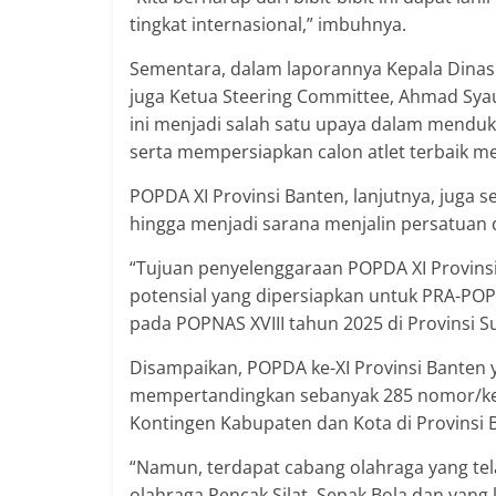
tingkat internasional,” imbuhnya.
Sementara, dalam laporannya Kepala Dinas
juga Ketua Steering Committee, Ahmad Sya
ini menjadi salah satu upaya dalam menduk
serta mempersiapkan calon atlet terbaik me
POPDA XI Provinsi Banten, lanjutnya, juga 
hingga menjadi sarana menjalin persatuan d
“Tujuan penyelenggaraan POPDA XI Provinsi B
potensial yang dipersiapkan untuk PRA-POPN
pada POPNAS XVIII tahun 2025 di Provinsi S
Disampaikan, POPDA ke-XI Provinsi Banten y
mempertandingkan sebanyak 285 nomor/kelas
Kontingen Kabupaten dan Kota di Provinsi 
“Namun, terdapat cabang olahraga yang tel
olahraga Pencak Silat, Sepak Bola dan yang 