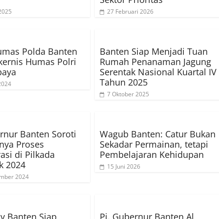
2025
27 Februari 2026
umas Polda Banten
Banten Siap Menjadi Tuan
akernis Humas Polri
Rumah Penanaman Jagung
baya
Serentak Nasional Kuartal IV
Tahun 2025
 2024
7 Oktober 2025
rnur Banten Soroti
Wagub Banten: Catur Bukan
nya Proses
Sekadar Permainan, tetapi
si di Pilkada
Pembelajaran Kehidupan
k 2024
15 Juni 2026
ember 2024
v Banten Siap
Pj. Gubernur Banten Al