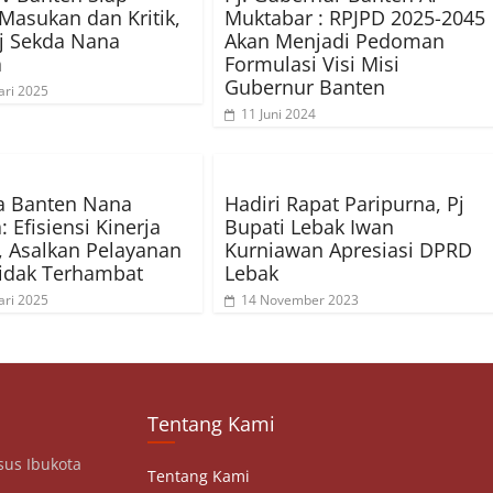
Masukan dan Kritik,
Muktabar : RPJPD 2025-2045
j Sekda Nana
Akan Menjadi Pedoman
a
Formulasi Visi Misi
Gubernur Banten
ari 2025
11 Juni 2024
a Banten Nana
Hadiri Rapat Paripurna, Pj
 Efisiensi Kinerja
Bupati Lebak Iwan
, Asalkan Pelayanan
Kurniawan Apresiasi DPRD
idak Terhambat
Lebak
ari 2025
14 November 2023
Tentang Kami
sus Ibukota
Tentang Kami