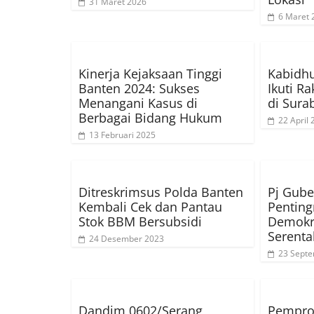
31 Maret 2026
6 Maret 
Kinerja Kejaksaan Tinggi
Kabidh
Banten 2024: Sukses
Ikuti R
Menangani Kasus di
di Sura
Berbagai Bidang Hukum
22 April
13 Februari 2025
Ditreskrimsus Polda Banten
Pj Gube
Kembali Cek dan Pantau
Penting
Stok BBM Bersubsidi
Demokra
Serenta
24 Desember 2023
23 Sept
Dandim 0602/Serang
Pempro