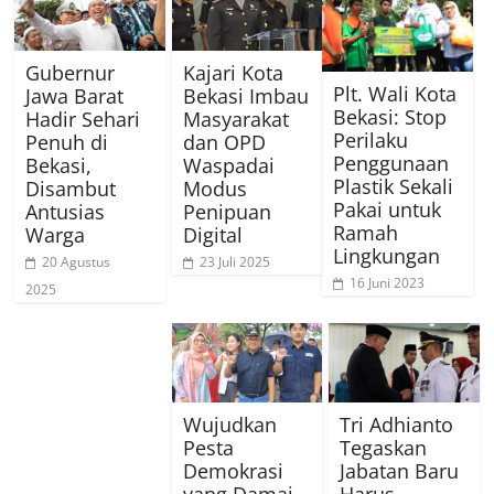
Gubernur
Kajari Kota
Plt. Wali Kota
Jawa Barat
Bekasi Imbau
Bekasi: Stop
Hadir Sehari
Masyarakat
Perilaku
Penuh di
dan OPD
Penggunaan
Bekasi,
Waspadai
Plastik Sekali
Disambut
Modus
Pakai untuk
Antusias
Penipuan
Ramah
Warga
Digital
Lingkungan
20 Agustus
23 Juli 2025
16 Juni 2023
2025
Wujudkan
Tri Adhianto
Pesta
Tegaskan
Demokrasi
Jabatan Baru
yang Damai,
Harus