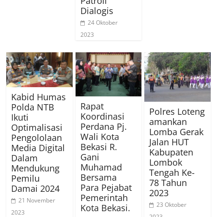
Patroli
Dialogis
24 Oktober
2023
Kabid Humas
Rapat
Polda NTB
Polres Loteng
Koordinasi
Ikuti
amankan
Perdana Pj.
Optimalisasi
Lomba Gerak
Wali Kota
Pengololaan
Jalan HUT
Bekasi R.
Media Digital
Kabupaten
Gani
Dalam
Lombok
Muhamad
Mendukung
Tengah Ke-
Bersama
Pemilu
78 Tahun
Para Pejabat
Damai 2024
2023
Pemerintah
21 November
23 Oktober
Kota Bekasi.
2023
2023