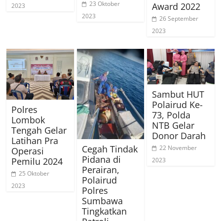
23 Oktober
Award 2022
2023
2023
26 September
2023
Sambut HUT
Polairud Ke-
Polres
73, Polda
Lombok
NTB Gelar
Tengah Gelar
Donor Darah
Latihan Pra
Cegah Tindak
22 November
Operasi
Pidana di
Pemilu 2024
2023
Perairan,
25 Oktober
Polairud
2023
Polres
Sumbawa
Tingkatkan