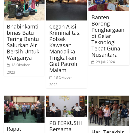
Banten
Borong
Bhabinkamti
Cegah Aksi
Penghargaan
bmas Batu
Kriminalitas,
di Gelar
Tering Bantu
Polsek
Teknologi
Salurkan Air
Kawasan
Tepat Guna
Bersih Untuk
Mandalika
Nusantara
Warganya
Tingkatkan
29 Juli 2024
Giat Patroli
18 Oktober
Malam
2023
18 Oktober
2023
PB FERKUSHI
Rapat
Bersama
Hari Terakhir