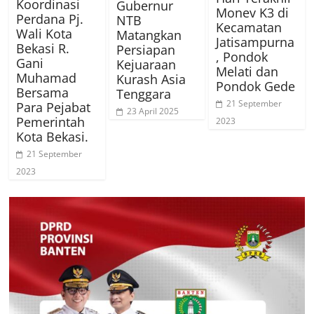
Koordinasi
Gubernur
Monev K3 di
Perdana Pj.
NTB
Kecamatan
Wali Kota
Matangkan
Jatisampurna
Bekasi R.
Persiapan
, Pondok
Gani
Kejuaraan
Melati dan
Muhamad
Kurash Asia
Pondok Gede
Bersama
Tenggara
21 September
Para Pejabat
23 April 2025
Pemerintah
2023
Kota Bekasi.
21 September
2023