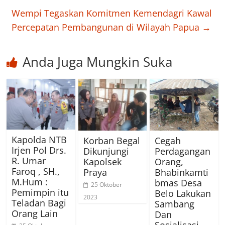
Wempi Tegaskan Komitmen Kemendagri Kawal
Percepatan Pembangunan di Wilayah Papua
→
Anda Juga Mungkin Suka
Kapolda NTB
Korban Begal
Cegah
Irjen Pol Drs.
Dikunjungi
Perdagangan
R. Umar
Kapolsek
Orang,
Faroq , SH.,
Praya
Bhabinkamti
M.Hum :
bmas Desa
25 Oktober
Pemimpin itu
Belo Lakukan
2023
Teladan Bagi
Sambang
Orang Lain
Dan