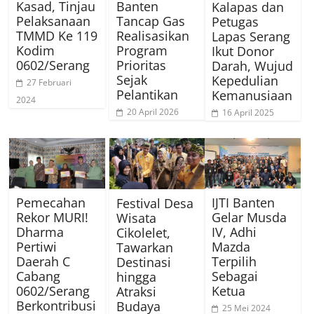
Kasad, Tinjau
Banten
Kalapas dan
Pelaksanaan
Tancap Gas
Petugas
TMMD Ke 119
Realisasikan
Lapas Serang
Kodim
Program
Ikut Donor
0602/Serang
Prioritas
Darah, Wujud
Sejak
Kepedulian
27 Februari
Pelantikan
Kemanusiaan
2024
20 April 2026
16 April 2025
Pemecahan
IJTI Banten
Festival Desa
Rekor MURI!
Gelar Musda
Wisata
Dharma
IV, Adhi
Cikolelet,
Pertiwi
Mazda
Tawarkan
Daerah C
Terpilih
Destinasi
Cabang
Sebagai
hingga
0602/Serang
Ketua
Atraksi
Berkontribusi
Budaya
25 Mei 2024