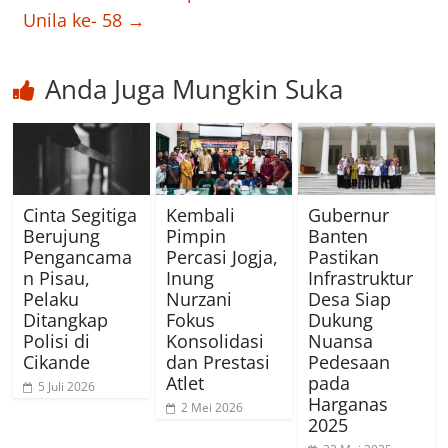
Unila ke- 58
→
Anda Juga Mungkin Suka
Cinta Segitiga
Kembali
Gubernur
Berujung
Pimpin
Banten
Pengancama
Percasi Jogja,
Pastikan
n Pisau,
Inung
Infrastruktur
Pelaku
Nurzani
Desa Siap
Ditangkap
Fokus
Dukung
Polisi di
Konsolidasi
Nuansa
Cikande
dan Prestasi
Pedesaan
Atlet
pada
5 Juli 2026
Harganas
2 Mei 2026
2025