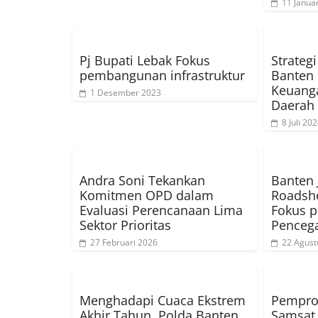
11 Janua
Pj Bupati Lebak Fokus
Strateg
pembangunan infrastruktur
Banten 
Keuanga
1 Desember 2023
Daerah 
8 Juli 20
Andra Soni Tekankan
Banten
Komitmen OPD dalam
Roadsh
Evaluasi Perencanaan Lima
Fokus p
Sektor Prioritas
Penceg
27 Februari 2026
22 Agust
Menghadapi Cuaca Ekstrem
Pempro
Akhir Tahun, Polda Banten
Samsat 