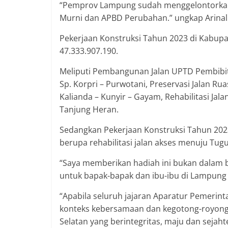
“Pemprov Lampung sudah menggelontorkan a
Murni dan APBD Perubahan.” ungkap Arinal
Pekerjaan Konstruksi Tahun 2023 di Kabupa
47.333.907.190.
Meliputi Pembangunan Jalan UPTD Pembibit
Sp. Korpri – Purwotani, Preservasi Jalan Rua
Kalianda – Kunyir – Gayam, Rehabilitasi J
Tanjung Heran.
Sedangkan Pekerjaan Konstruksi Tahun 20
berupa rehabilitasi jalan akses menuju Tugu 
“Saya memberikan hadiah ini bukan dalam be
untuk bapak-bapak dan ibu-ibu di Lampung 
“Apabila seluruh jajaran Aparatur Pemeri
konteks kebersamaan dan kegotong-royong
Selatan yang berintegritas, maju dan seja