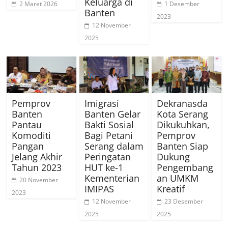
Keluarga di
2 Maret 2026
1 Desember
Banten
2023
12 November
2025
Pemprov
Imigrasi
Dekranasda
Banten
Banten Gelar
Kota Serang
Pantau
Bakti Sosial
Dikukuhkan,
Komoditi
Bagi Petani
Pemprov
Pangan
Serang dalam
Banten Siap
Jelang Akhir
Peringatan
Dukung
Tahun 2023
HUT ke-1
Pengembang
Kementerian
an UMKM
20 November
IMIPAS
Kreatif
2023
12 November
23 Desember
2025
2025