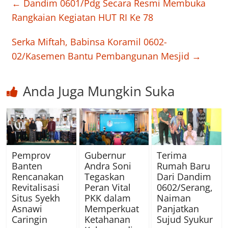
←
Dandim 0601/Pdg Secara Resmi Membuka
Rangkaian Kegiatan HUT RI Ke 78
Serka Miftah, Babinsa Koramil 0602-
02/Kasemen Bantu Pembangunan Mesjid
→
Anda Juga Mungkin Suka
Pemprov
Gubernur
Terima
Banten
Andra Soni
Rumah Baru
Rencanakan
Tegaskan
Dari Dandim
Revitalisasi
Peran Vital
0602/Serang,
Situs Syekh
PKK dalam
Naiman
Asnawi
Memperkuat
Panjatkan
Caringin
Ketahanan
Sujud Syukur