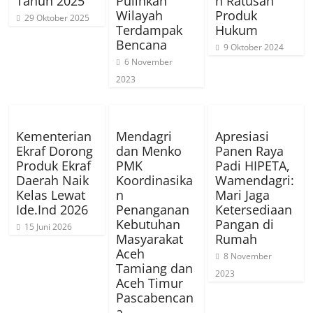
Tahun 2025
Pulihkan
n Ratusan
Wilayah
Produk
29 Oktober 2025
Terdampak
Hukum
Bencana
9 Oktober 2024
6 November
2023
Kementerian
Mendagri
Apresiasi
Ekraf Dorong
dan Menko
Panen Raya
Produk Ekraf
PMK
Padi HIPETA,
Daerah Naik
Koordinasika
Wamendagri:
Kelas Lewat
n
Mari Jaga
Ide.Ind 2026
Penanganan
Ketersediaan
Kebutuhan
Pangan di
15 Juni 2026
Masyarakat
Rumah
Aceh
8 November
Tamiang dan
2023
Aceh Timur
Pascabencan
a