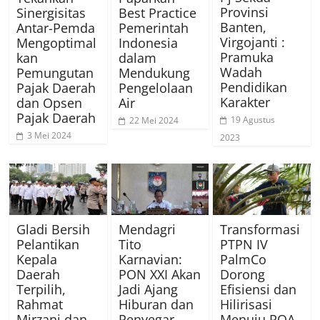
Provinsi
Sinergisitas
Best Practice
Banten,
Antar-Pemda
Pemerintah
Virgojanti :
Mengoptimal
Indonesia
Pramuka
kan
dalam
Wadah
Pemungutan
Mendukung
Pendidikan
Pajak Daerah
Pengelolaan
Karakter
dan Opsen
Air
Pajak Daerah
19 Agustus
22 Mei 2024
3 Mei 2024
2023
Gladi Bersih
Mendagri
Transformasi
Pelantikan
Tito
PTPN IV
Kepala
Karnavian:
PalmCo
Daerah
PON XXI Akan
Dorong
Terpilih,
Jadi Ajang
Efisiensi dan
Rahmat
Hiburan dan
Hilirisasi
Mirzani dan
Penyegar
Menuju ROA