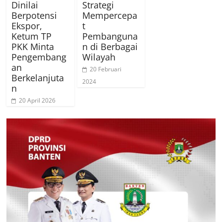
Dinilai
Strategi
Berpotensi
Mempercepa
Ekspor,
t
Ketum TP
Pembanguna
PKK Minta
n di Berbagai
Pengembang
Wilayah
an
20 Februari
Berkelanjuta
2024
n
20 April 2026