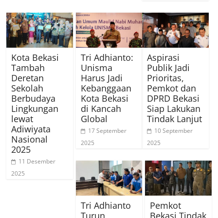
Kota Bekasi
Tri Adhianto:
Aspirasi
Tambah
Unisma
Publik Jadi
Deretan
Harus Jadi
Prioritas,
Sekolah
Kebanggaan
Pemkot dan
Berbudaya
Kota Bekasi
DPRD Bekasi
Lingkungan
di Kancah
Siap Lakukan
lewat
Global
Tindak Lanjut
Adiwiyata
17 September
10 September
Nasional
2025
2025
2025
11 Desember
2025
Tri Adhianto
Pemkot
Turun
Bekasi Tindak