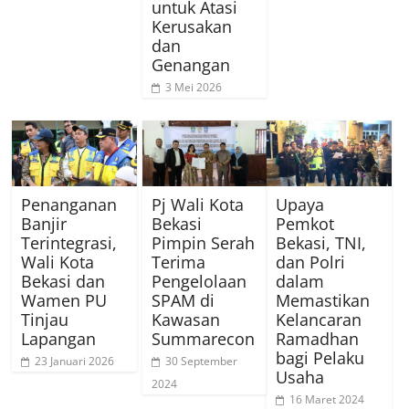
untuk Atasi
Kerusakan
dan
Genangan
3 Mei 2026
Penanganan
Pj Wali Kota
Upaya
Banjir
Bekasi
Pemkot
Terintegrasi,
Pimpin Serah
Bekasi, TNI,
Wali Kota
Terima
dan Polri
Bekasi dan
Pengelolaan
dalam
Wamen PU
SPAM di
Memastikan
Tinjau
Kawasan
Kelancaran
Lapangan
Summarecon
Ramadhan
bagi Pelaku
23 Januari 2026
30 September
Usaha
2024
16 Maret 2024