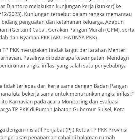
jar Diantoro melakukan kunjungan kerja (kunker) ke
(21/12/2023). Kunjungan tersebut dalam rangka memantau
i bidang penguatan dan ketahanan keluarga. Adapun
nam (Gertam) Cabai, Gerakan Pangan Murah (GPM), serta
dah dan Nyaman PKK (AKU HATINYA PKK).
 TP PKK merupakan tindak lanjut dari arahan Menteri
arnavian. Pasalnya di beberapa kesempatan, Mendagri
nurunan angka inflasi yang salah satu penyebabnya
ya tidak terlepas dari kerja sama dengan Badan Pangan
mana kita bekerja sama untuk menurunkan angka inflasi,”
Tito Karnavian pada acara Monitoring dan Evaluasi
rga TP PKK di Rumah Jabatan Gubernur Sulsel, Kota
dengan inisiatif Penjabat (Pj.) Ketua TP PKK Provinsi
kukan gerakan penanaman cabai di halaman rumah