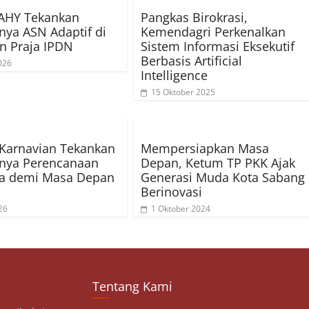
AHY Tekankan
Pangkas Birokrasi,
nya ASN Adaptif di
Kemendagri Perkenalkan
n Praja IPDN
Sistem Informasi Eksekutif
Berbasis Artificial
026
Intelligence
15 Oktober 2025
o Karnavian Tekankan
Mempersiapkan Masa
gnya Perencanaan
Depan, Ketum TP PKK Ajak
ga demi Masa Depan
Generasi Muda Kota Sabang
Berinovasi
26
1 Oktober 2024
Tentang Kami