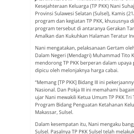
Kesejahteraan Keluarga (TP PKK) Nani Suha
Provinsi Sulawesi Selatan (Sulsel), Kamis 
program dan kegiatan TP PKK, khususnya d
program tersebut di antaranya Gerakan Ta
Amalkan dan Kukuhkan Halaman Teratur In
Nani mengatakan, pelaksanaan Gertam oleh
Dalam Negeri (Mendagri) Muhammad Tito K
mendorong TP PKK berperan dalam upaya pe
dipicu oleh melonjaknya harga cabai.
“Memang [TP PKK] Bidang III ini pekerjaann
Nasional. Dan Pokja III ini memahami bagai
ujar Nani mewakili Ketua Umum TP PKK Tri 
Program Bidang Penguatan Ketahanan Kelua
Makassar, Sulsel.
Dalam kesempatan itu, Nani mengaku bangga 
Sulsel. Pasalnya TP PKK Sulsel telah mela