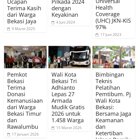
Universal
Ucapan
Pilkada 2024
Health
Terima Kasih
dengan
Coverage
dari Warga
Keyakinan
(UHC) JKN-KIS
Bekasi Jaya
4 Juni 2024
97%
9 Maret 2025
17 Juni 2023
Pemkot
Wali Kota
Bimbingan
Bekasi
Bekasi Tri
Teknis
Terima
Adhianto
Pelatihan
Donasi
Lepas 27
Pemtibum. Pj
Kemanusiaan
Armada
Wali Kota
dari Warga
Mudik Gratis
Bekasi:
Bekasi Timur
2026 untuk
Bersama Jaga
dan
1.458 Warga
Keamanan
Rawalumbu
dan
15 Maret 2026
Ketertiban
17 Januari 2026