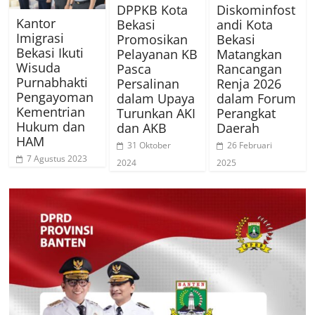
DPPKB Kota
Diskominfost
Kantor
Bekasi
andi Kota
Imigrasi
Promosikan
Bekasi
Bekasi Ikuti
Pelayanan KB
Matangkan
Wisuda
Pasca
Rancangan
Purnabhakti
Persalinan
Renja 2026
Pengayoman
dalam Upaya
dalam Forum
Kementrian
Turunkan AKI
Perangkat
Hukum dan
dan AKB
Daerah
HAM
31 Oktober
26 Februari
7 Agustus 2023
2024
2025