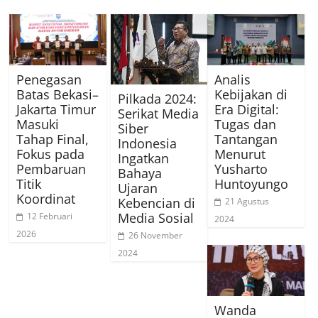
Penegasan
Analis
Batas Bekasi–
Kebijakan di
Pilkada 2024:
Jakarta Timur
Era Digital:
Serikat Media
Masuki
Tugas dan
Siber
Tahap Final,
Tantangan
Indonesia
Fokus pada
Menurut
Ingatkan
Pembaruan
Yusharto
Bahaya
Titik
Huntoyungo
Ujaran
Koordinat
Kebencian di
21 Agustus
Media Sosial
12 Februari
2024
2026
26 November
2024
Wanda