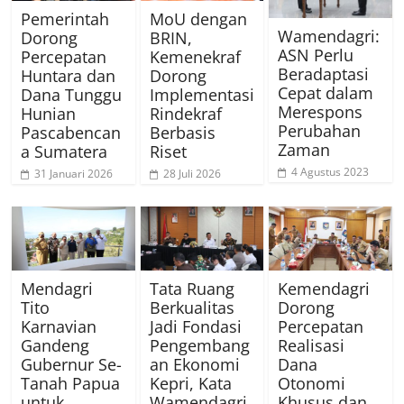
Pemerintah
MoU dengan
Wamendagri:
Dorong
BRIN,
ASN Perlu
Percepatan
Kemenekraf
Beradaptasi
Huntara dan
Dorong
Cepat dalam
Dana Tunggu
Implementasi
Merespons
Hunian
Rindekraf
Perubahan
Pascabencan
Berbasis
Zaman
a Sumatera
Riset
4 Agustus 2023
31 Januari 2026
28 Juli 2026
Mendagri
Tata Ruang
Kemendagri
Tito
Berkualitas
Dorong
Karnavian
Jadi Fondasi
Percepatan
Gandeng
Pengembang
Realisasi
Gubernur Se-
an Ekonomi
Dana
Tanah Papua
Kepri, Kata
Otonomi
untuk
Wamendagri
Khusus dan