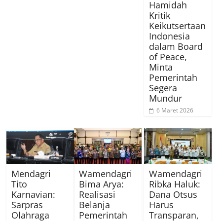
Hamidah
Kritik
Keikutsertaan
Indonesia
dalam Board
of Peace,
Minta
Pemerintah
Segera
Mundur
6 Maret 2026
Mendagri
Wamendagri
Wamendagri
Tito
Bima Arya:
Ribka Haluk:
Karnavian:
Realisasi
Dana Otsus
Sarpras
Belanja
Harus
Olahraga
Pemerintah
Transparan,