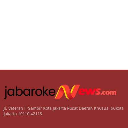
Jl. Veteran II Gambir Kota Jakarta Pusat Daerah Khusus Ibukota
Jakarta 10110 42118