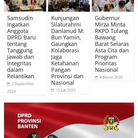
Samsudin
Kunjungan
Gubernur
Ingatkan
Silaturahmi
Mirza Minta
Anggota
Danlanud M.
RKPD Tulang
DPRD Baru
Bun Yamin,
Bawang
tentang
Gaungkan
Barat Selaras
Tanggung
Kolaborasi
Asta Cita dan
Jawab dan
Jaga
Program
Integritas
Ketahanan
Prioritas
dalam
Pangan
Nasional
Pelantikan
Provinsi dan
4 Maret 2026
Nasional
2 September
15 Juli 2025
2024