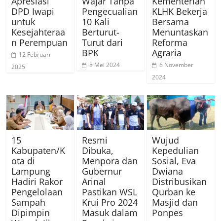
Apresiasi
Wajar Tanpa
Kementerian
DPD Iwapi
Pengecualian
KLHK Bekerja
untuk
10 Kali
Bersama
Kesejahteraa
Berturut-
Menuntaskan
n Perempuan
Turut dari
Reforma
BPK
Agraria
12 Februari
8 Mei 2024
6 November
2025
2024
15
Resmi
Wujud
Kabupaten/K
Dibuka,
Kepedulian
ota di
Menpora dan
Sosial, Eva
Lampung
Gubernur
Dwiana
Hadiri Rakor
Arinal
Distribusikan
Pengelolaan
Pastikan WSL
Qurban ke
Sampah
Krui Pro 2024
Masjid dan
Dipimpin
Masuk dalam
Ponpes