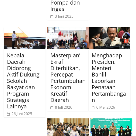
Pompa dan
Irigasi
3 Juni 2025
Kepala
Masterplan’
Menghadap
Daerah
Ekraf
Presiden,
Didorong
Diterbitkan,
Menteri
Aktif Dukung
Percepat
Bahlil
Sekolah
Pertumbuhan
Laporkan
Rakyat dan
Ekonomi
Penataan
Program
Kreatif
Pertambanga
Strategis
Daerah
n
Lainnya
8 Juli 2026
6 Mei 2026
26 Juni 2025