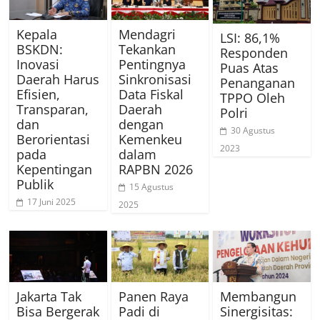
Kepala
Mendagri
LSI: 86,1%
BSKDN:
Tekankan
Responden
Inovasi
Pentingnya
Puas Atas
Daerah Harus
Sinkronisasi
Penanganan
Efisien,
Data Fiskal
TPPO Oleh
Transparan,
Daerah
Polri
dan
dengan
30 Agustus
Berorientasi
Kemenkeu
2023
pada
dalam
Kepentingan
RAPBN 2026
Publik
15 Agustus
17 Juni 2025
2025
Jakarta Tak
Panen Raya
Membangun
Bisa Bergerak
Padi di
Sinergisitas: