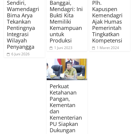
Sendiri,
Banggai,
Plh.
Wamendagri
Mendagri: Ini
Kapuspen
Bima Arya
Bukti Kita
Kemendagri
Tekankan
Memiliki
Ajak Humas
Pentingnya
Kemampuan
Pemerintah
Integrasi
untuk
Tingkatkan
Wilayah
Produksi
Kompetensi
Penyangga
1 Juni 2023
1 Maret 2024
6 Juni 2026
Perkuat
Ketahanan
Pangan,
Kementan
dan
Kementerian
PU Siapkan
Dukungan