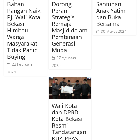
Bahan
Dorong
Santunan
Pangan Naik,
Peran
Anak Yatim
Pj. Wali Kota
Strategis
dan Buka
Bekasi
Remaja
Bersama
Himbau
Masjid dalam
30 Maret 2024
Warga
Pembinaan
Masyarakat
Generasi
Tidak Panic
Muda
Buying
27 Agustus
22 Februari
2025
2024
Wali Kota
dan DPRD
Kota Bekasi
Resmi
Tandatangani
KUA-PPAS