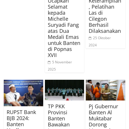
Ucapkan
Keterampilan
Selamat
, Pelatihan
kepada
Las di
Michelle
Cilegon
Suryadi Fang
Berhasil
atas Dua
Dilaksanakan
Medali Emas
25 Oktober
untuk Banten
2024
di Popnas
XVII
5 November
2025
TP PKK
Pj Gubernur
RUPST Bank
Provinsi
Banten Al
BJB 2024:
Banten
Muktabar
Banten
Bawakan
Dorong