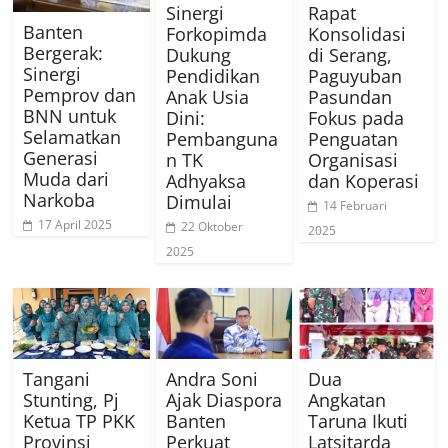
Sinergi
Rapat
Banten
Forkopimda
Konsolidasi
Bergerak:
Dukung
di Serang,
Sinergi
Pendidikan
Paguyuban
Pemprov dan
Anak Usia
Pasundan
BNN untuk
Dini:
Fokus pada
Selamatkan
Pembanguna
Penguatan
Generasi
n TK
Organisasi
Muda dari
Adhyaksa
dan Koperasi
Narkoba
Dimulai
14 Februari
17 April 2025
22 Oktober
2025
2025
Tangani
Andra Soni
Dua
Stunting, Pj
Ajak Diaspora
Angkatan
Ketua TP PKK
Banten
Taruna Ikuti
Provinsi
Perkuat
Latsitarda