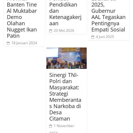
Banten Tine
Pendidikan
2025,
Al Muktabar
dan
Gubernur
Demo
Ketenagakerj
AAL Tegaskan
Olahan
aan
Pentingnya
Nugget Ikan
Empati Sosial
20 Mei 2026
Patin
4 Juni 2025
18 Januari 2024
Sinergi TNI-
Polri dan
Masyarakat:
Strategi
Memberanta
s Narkoba di
Desa
Citaman
1 November