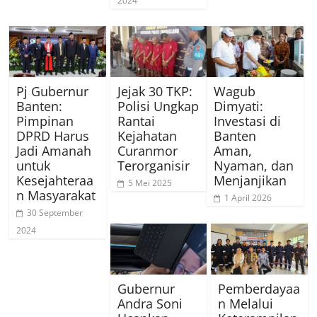
2024
Pj Gubernur
Jejak 30 TKP:
Wagub
Banten:
Polisi Ungkap
Dimyati:
Pimpinan
Rantai
Investasi di
DPRD Harus
Kejahatan
Banten
Jadi Amanah
Curanmor
Aman,
untuk
Terorganisir
Nyaman, dan
Kesejahteraa
Menjanjikan
5 Mei 2025
n Masyarakat
1 April 2026
30 September
2024
Gubernur
Pemberdayaa
Andra Soni
n Melalui