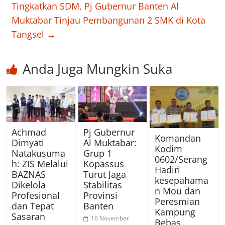
Tingkatkan SDM, Pj Gubernur Banten Al
Muktabar Tinjau Pembangunan 2 SMK di Kota
Tangsel
→
Anda Juga Mungkin Suka
Achmad
Pj Gubernur
Komandan
Dimyati
Al Muktabar:
Kodim
Natakusuma
Grup 1
0602/Serang
h: ZIS Melalui
Kopassus
Hadiri
BAZNAS
Turut Jaga
kesepahama
Dikelola
Stabilitas
n Mou dan
Profesional
Provinsi
Peresmian
dan Tepat
Banten
Kampung
Sasaran
16 November
Bebas