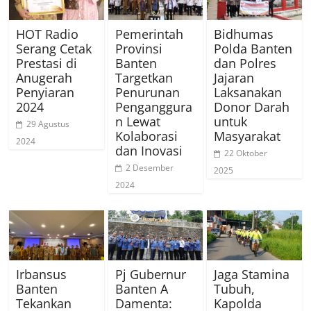
HOT Radio
Pemerintah
Bidhumas
Serang Cetak
Provinsi
Polda Banten
Prestasi di
Banten
dan Polres
Anugerah
Targetkan
Jajaran
Penyiaran
Penurunan
Laksanakan
2024
Penganggura
Donor Darah
n Lewat
untuk
29 Agustus
Kolaborasi
Masyarakat
2024
dan Inovasi
22 Oktober
2 Desember
2025
2024
Irbansus
Pj Gubernur
Jaga Stamina
Banten
Banten A
Tubuh,
Tekankan
Damenta:
Kapolda