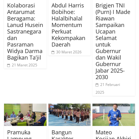
Kolaborasi
Abdul Harris
Brigjen TNI
Antarumat
Bobihoe:
(Purn) I Made
Beragama:
Halalbihalal
Riawan
Lanud Husein
Momentum
Sampaikan
Sastranegara
Perkuat
Ucapan
dan
Kekompakan
Selamat
Pasraman
Daerah
untuk
Widya Darma
Gubernur
30 Maret 2026
Bagikan Ta’jil
dan Wakil
Gubernur
21 Maret 2025
Jabar 2025-
2030
21 Februari
2025
Pramuka
Bangun
Mateo
Lampung
Karakter
Kocijan Akhiri