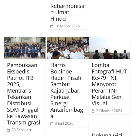
Keharmonisa
n Umat
Hindu
16 Maret 2025
Pembukaan
Harris
Lomba
Ekspedisi
Bobihoe
Fotografi HUT
Patriot ITB
Hadiri Pisah
Ke-79 TNI,
2025,
Sambut
Menyoroti
Mentrans
Kajati Jabar,
Peran TNI
Tekankan
Perkuat
Melalui Seni
Distribusi
Sinergi
Visual
SDM Unggul
Antarlembag
2 Oktober 2024
ke Kawasan
a
Transmigrasi
3 Juni 2026
23 Februari
Dukung Gizi