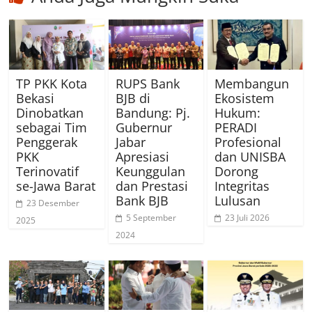
TP PKK Kota
RUPS Bank
Membangun
Bekasi
BJB di
Ekosistem
Dinobatkan
Bandung: Pj.
Hukum:
sebagai Tim
Gubernur
PERADI
Penggerak
Jabar
Profesional
PKK
Apresiasi
dan UNISBA
Terinovatif
Keunggulan
Dorong
se-Jawa Barat
dan Prestasi
Integritas
Bank BJB
Lulusan
23 Desember
5 September
23 Juli 2026
2025
2024