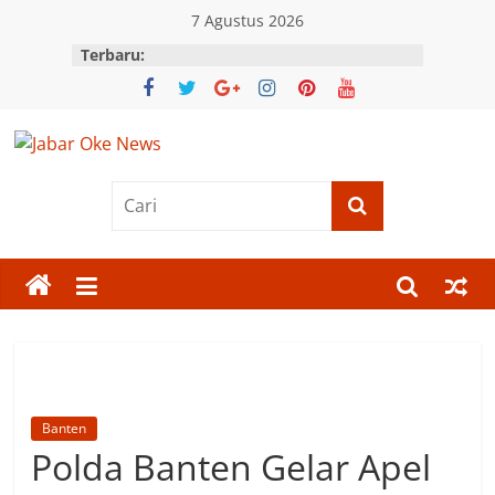
Skip
7 Agustus 2026
to
Terbaru:
content
Jabar
Oke
News
Berita
Terkini
Jawa
Barat
Banten
Polda Banten Gelar Apel