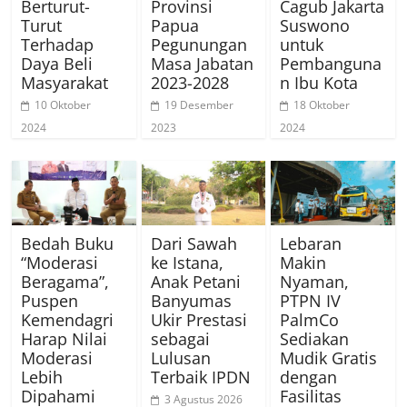
Berturut-
Provinsi
Cagub Jakarta
Turut
Papua
Suswono
Terhadap
Pegunungan
untuk
Daya Beli
Masa Jabatan
Pembanguna
Masyarakat
2023-2028
n Ibu Kota
10 Oktober
19 Desember
18 Oktober
2024
2023
2024
Bedah Buku
Dari Sawah
Lebaran
“Moderasi
ke Istana,
Makin
Beragama”,
Anak Petani
Nyaman,
Puspen
Banyumas
PTPN IV
Kemendagri
Ukir Prestasi
PalmCo
Harap Nilai
sebagai
Sediakan
Moderasi
Lulusan
Mudik Gratis
Lebih
Terbaik IPDN
dengan
Dipahami
Fasilitas
3 Agustus 2026