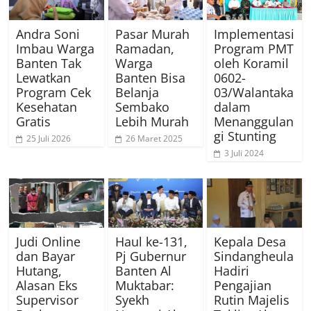
Andra Soni
Pasar Murah
Implementasi
Imbau Warga
Ramadan,
Program PMT
Banten Tak
Warga
oleh Koramil
Lewatkan
Banten Bisa
0602-
Program Cek
Belanja
03/Walantaka
Kesehatan
Sembako
dalam
Gratis
Lebih Murah
Menanggulan
gi Stunting
25 Juli 2026
26 Maret 2025
3 Juli 2024
Judi Online
Haul ke-131,
Kepala Desa
dan Bayar
Pj Gubernur
Sindangheula
Hutang,
Banten Al
Hadiri
Alasan Eks
Muktabar:
Pengajian
Supervisor
Syekh
Rutin Majelis