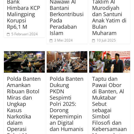
Bank
Nawawi Al
Taklim Al
Himbara KCP
Bantani
Murodiyah
Malingping
Berkontribusi
dan Santuni
Korupsi
Pada
Anak Yatim di
Rp6,1 M
Peradaban
Bulan
Islam
Muharam
5 Februari 2024
3 Mei 2024
10 Juli 2025
Polda Banten
Polda Banten
Taptu dan
Amankan
Dukung
Pawai Obor
Ribuan Botol
PKDN
di Banten, Al
Miras dan
Sespimti
Muktabar
Ungkap
Polri 2025:
Sebut
Kasus
Dorong
sebagai
Narkotika
Kepemimpin
Simbol
dalam
an Digital
Filosofi dan
Operasi
dan Humanis
Kebersamaan