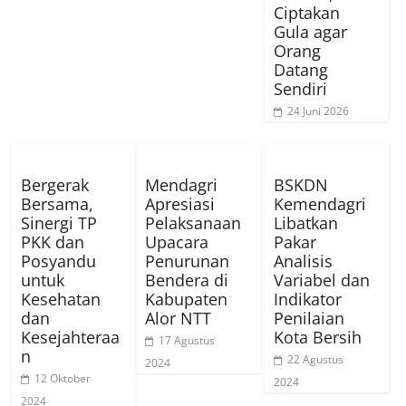
Ciptakan
Gula agar
Orang
Datang
Sendiri
24 Juni 2026
Bergerak
Mendagri
BSKDN
Bersama,
Apresiasi
Kemendagri
Sinergi TP
Pelaksanaan
Libatkan
PKK dan
Upacara
Pakar
Posyandu
Penurunan
Analisis
untuk
Bendera di
Variabel dan
Kesehatan
Kabupaten
Indikator
dan
Alor NTT
Penilaian
Kesejahteraa
Kota Bersih
17 Agustus
n
22 Agustus
2024
12 Oktober
2024
2024