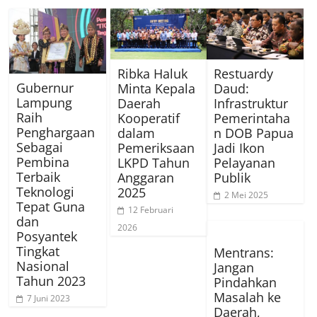
Ribka Haluk
Restuardy
Gubernur
Minta Kepala
Daud:
Lampung
Daerah
Infrastruktur
Raih
Kooperatif
Pemerintaha
Penghargaan
dalam
n DOB Papua
Sebagai
Pemeriksaan
Jadi Ikon
Pembina
LKPD Tahun
Pelayanan
Terbaik
Anggaran
Publik
Teknologi
2025
2 Mei 2025
Tepat Guna
12 Februari
dan
2026
Posyantek
Tingkat
Mentrans:
Nasional
Jangan
Tahun 2023
Pindahkan
Masalah ke
7 Juni 2023
Daerah,