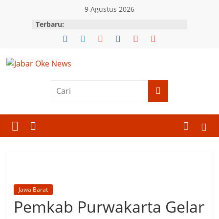
Skip
9 Agustus 2026
to
Terbaru:
content
Jabar
Oke
News
Berita
Terkini
Jawa
Barat
Jawa Barat
Pemkab Purwakarta Gelar