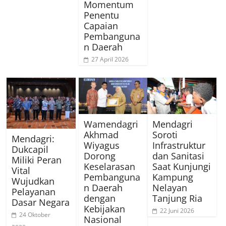
Momentum
Penentu
Capaian
Pembanguna
n Daerah
27 April 2026
Wamendagri
Mendagri
Akhmad
Soroti
Mendagri:
Wiyagus
Infrastruktur
Dukcapil
Dorong
dan Sanitasi
Miliki Peran
Keselarasan
Saat Kunjungi
Vital
Pembanguna
Kampung
Wujudkan
n Daerah
Nelayan
Pelayanan
dengan
Tanjung Ria
Dasar Negara
Kebijakan
22 Juni 2026
24 Oktober
Nasional