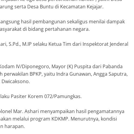
arung serta Desa Buntu di Kecamatan Kejajar.
 langsung hasil pembangunan sekaligus menilai dampak
syarakat di bidang pertahanan negara.
, S.Pd., M.IP selaku Ketua Tim dari Inspektorat Jenderal
er Kodam IV/Diponegoro, Mayor (K) Puspita dari Pabanda
h perwakilan BPKP, yaitu Indra Gunawan, Angga Saputra,
 Dwicaksono.
selaku Pasiter Korem 072/Pamungkas.
olonel Mar. Ashari menyampaikan hasil pengamatannya
nakan melalui program KDKMP. Menurutnya, kondisi
an harapan.