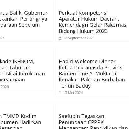
Arus Balik, Gubernur
Perkuat Kompetensi
ekankan Pentingnya
Aparatur Hukum Daerah,
ndaraan Sebelum
Kemendagri Gelar Rakornas
Bidang Hukum 2023
025
12 September 2023
ekade IKHROM,
Hadiri Welcome Dinner,
uan Tahunan
Ketua Dekranasda Provinsi
n Nilai Kerukunan
Banten Tine Al Muktabar
bersamaan
Kenakan Pakaian Berbahan
Tenun Baduy
 2026
15 Mei 2024
m TMMD Kodim
Saefudin Tegaskan
ebumen Hadirkan
Penundaan CPPPK
Besar dan
Mengancam Pendidikan dan