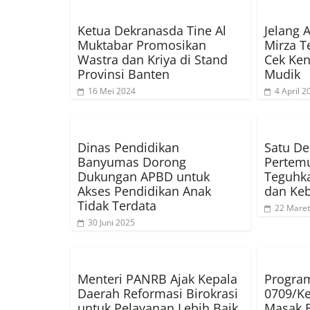
Ketua Dekranasda Tine Al
Jelang 
Muktabar Promosikan
Mirza T
Wastra dan Kriya di Stand
Cek Ke
Provinsi Banten
Mudik
16 Mei 2024
4 April 2
Dinas Pendidikan
Satu D
Banyumas Dorong
Pertem
Dukungan APBD untuk
Teguhka
Akses Pendidikan Anak
dan Ke
Tidak Terdata
22 Maret
30 Juni 2025
Menteri PANRB Ajak Kepala
Progra
Daerah Reformasi Birokrasi
0709/K
untuk Pelayanan Lebih Baik
Masak 