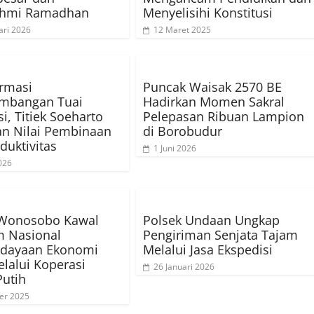
rahmi Ramadhan
Menyelisihi Konstitusi
ari 2026
12 Maret 2025
rmasi
Puncak Waisak 2570 BE
mbangan Tuai
Hadirkan Momen Sakral
i, Titiek Soeharto
Pelepasan Ribuan Lampion
n Nilai Pembinaan
di Borobudur
duktivitas
1 Juni 2026
026
Wonosobo Kawal
Polsek Undaan Ungkap
m Nasional
Pengiriman Senjata Tajam
dayaan Ekonomi
Melalui Jasa Ekspedisi
lalui Koperasi
26 Januari 2026
utih
er 2025