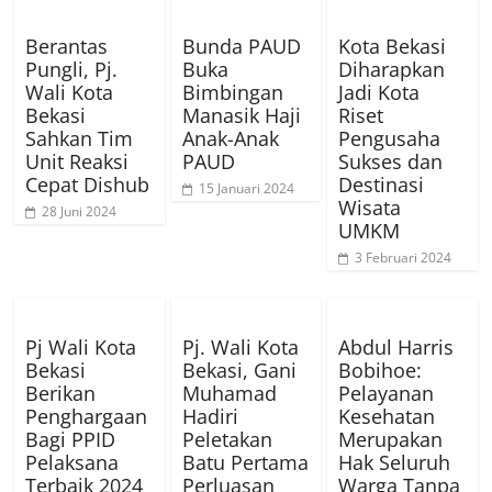
Berantas
Bunda PAUD
Kota Bekasi
Pungli, Pj.
Buka
Diharapkan
Wali Kota
Bimbingan
Jadi Kota
Bekasi
Manasik Haji
Riset
Sahkan Tim
Anak-Anak
Pengusaha
Unit Reaksi
PAUD
Sukses dan
Cepat Dishub
Destinasi
15 Januari 2024
Wisata
28 Juni 2024
UMKM
3 Februari 2024
Pj Wali Kota
Pj. Wali Kota
Abdul Harris
Bekasi
Bekasi, Gani
Bobihoe:
Berikan
Muhamad
Pelayanan
Penghargaan
Hadiri
Kesehatan
Bagi PPID
Peletakan
Merupakan
Pelaksana
Batu Pertama
Hak Seluruh
Terbaik 2024
Perluasan
Warga Tanpa