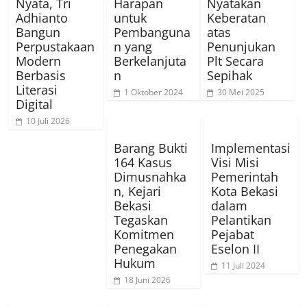
Nyata, Tri
Harapan
Nyatakan
Adhianto
untuk
Keberatan
Bangun
Pembanguna
atas
Perpustakaan
n yang
Penunjukan
Modern
Berkelanjuta
Plt Secara
Berbasis
n
Sepihak
Literasi
1 Oktober 2024
30 Mei 2025
Digital
10 Juli 2026
Barang Bukti
Implementasi
164 Kasus
Visi Misi
Dimusnahka
Pemerintah
n, Kejari
Kota Bekasi
Bekasi
dalam
Tegaskan
Pelantikan
Komitmen
Pejabat
Penegakan
Eselon II
Hukum
11 Juli 2024
18 Juni 2026