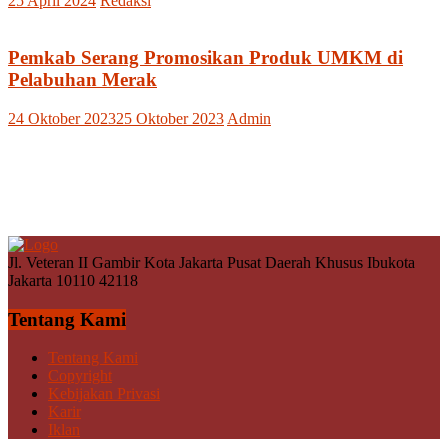
25 April 2024
Redaksi
Pemkab Serang Promosikan Produk UMKM di
Pelabuhan Merak
24 Oktober 2023
25 Oktober 2023
Admin
Jl. Veteran II Gambir Kota Jakarta Pusat Daerah Khusus Ibukota
Jakarta 10110 42118
Tentang Kami
Tentang Kami
Copyright
Kebijakan Privasi
Karir
Iklan