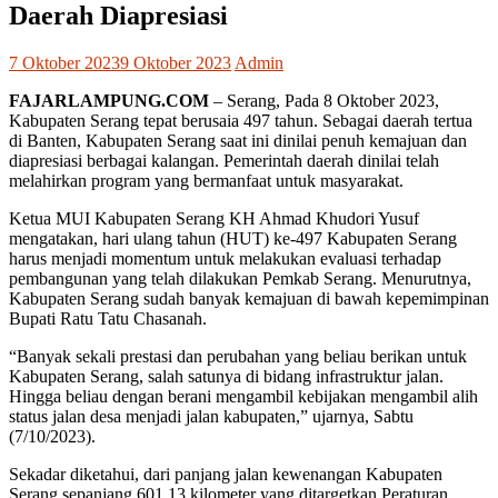
Daerah Diapresiasi
7 Oktober 2023
9 Oktober 2023
Admin
FAJARLAMPUNG.COM
– Serang, Pada 8 Oktober 2023,
Kabupaten Serang tepat berusaia 497 tahun. Sebagai daerah tertua
di Banten, Kabupaten Serang saat ini dinilai penuh kemajuan dan
diapresiasi berbagai kalangan. Pemerintah daerah dinilai telah
melahirkan program yang bermanfaat untuk masyarakat.
Ketua MUI Kabupaten Serang KH Ahmad Khudori Yusuf
mengatakan, hari ulang tahun (HUT) ke-497 Kabupaten Serang
harus menjadi momentum untuk melakukan evaluasi terhadap
pembangunan yang telah dilakukan Pemkab Serang. Menurutnya,
Kabupaten Serang sudah banyak kemajuan di bawah kepemimpinan
Bupati Ratu Tatu Chasanah.
“Banyak sekali prestasi dan perubahan yang beliau berikan untuk
Kabupaten Serang, salah satunya di bidang infrastruktur jalan.
Hingga beliau dengan berani mengambil kebijakan mengambil alih
status jalan desa menjadi jalan kabupaten,” ujarnya, Sabtu
(7/10/2023).
Sekadar diketahui, dari panjang jalan kewenangan Kabupaten
Serang sepanjang 601,13 kilometer yang ditargetkan Peraturan