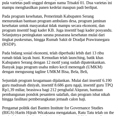
pula varietas padi unggul dengan nama Trisakti 01. Dua varietas ini
mampu menghasilkan panen kedelai maupun padi berlipat.
Pada program kesehatan, Pemerintah Kabupaten Serang
menurunkan bantuan program ambulans desa, program jaminan
kesehatan untuk masyarakat tidak mampu secara ekonomi, dan
program insentif bagi kader KB. Juga insentif bagi kader posyandu.
Selanjutnya peningkatan sarana prasarana kesehatan mulai dari
tingkat puskesmas, hingga Rumah Sakit dr Dradjat Prawiranegara
(RSDP).
Pada bidang sosial ekonomi, telah diperbaiki lebih dari 13 ribu
rumah tidak layak huni. Kemudian telah launching, batik khas
Kabupaten Serang dengan 12 motif yang sudah dipatenkankan.
Banyak juga program usaha mikro kecil menengah (UMKM)
dengan mengusung tagline UMKM Bisa, Bela, Beli,
Sejumlah program keagamaan dijalankan. Mulai dari insentif 6.190
guru madrasah diniyah, insentif 8.686 guru ngaji, insentif guru TPQ
Rp1,39 miliar, beasiswa bagi 212 penghafal Alquran, bantuan
pembangunan pondok pesantren salafiah, dan program isbat nikah
hingga fasilitasi pemberangkatan jemaah calon haji.
Pengamat politik dari Banten Institute for Governance Studies
(BIGS) Harits Hijrah Wicaksana mengatakan, Ratu Tatu telah on the