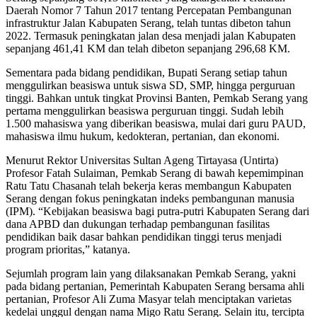
Daerah Nomor 7 Tahun 2017 tentang Percepatan Pembangunan
infrastruktur Jalan Kabupaten Serang, telah tuntas dibeton tahun
2022. Termasuk peningkatan jalan desa menjadi jalan Kabupaten
sepanjang 461,41 KM dan telah dibeton sepanjang 296,68 KM.
Sementara pada bidang pendidikan, Bupati Serang setiap tahun
menggulirkan beasiswa untuk siswa SD, SMP, hingga perguruan
tinggi. Bahkan untuk tingkat Provinsi Banten, Pemkab Serang yang
pertama menggulirkan beasiswa perguruan tinggi. Sudah lebih
1.500 mahasiswa yang diberikan beasiswa, mulai dari guru PAUD,
mahasiswa ilmu hukum, kedokteran, pertanian, dan ekonomi.
Menurut Rektor Universitas Sultan Ageng Tirtayasa (Untirta)
Profesor Fatah Sulaiman, Pemkab Serang di bawah kepemimpinan
Ratu Tatu Chasanah telah bekerja keras membangun Kabupaten
Serang dengan fokus peningkatan indeks pembangunan manusia
(IPM). “Kebijakan beasiswa bagi putra-putri Kabupaten Serang dari
dana APBD dan dukungan terhadap pembangunan fasilitas
pendidikan baik dasar bahkan pendidikan tinggi terus menjadi
program prioritas,” katanya.
Sejumlah program lain yang dilaksanakan Pemkab Serang, yakni
pada bidang pertanian, Pemerintah Kabupaten Serang bersama ahli
pertanian, Profesor Ali Zuma Masyar telah menciptakan varietas
kedelai unggul dengan nama Migo Ratu Serang. Selain itu, tercipta