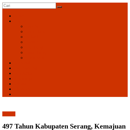
Oke
News
News
Daerah
Berita
Jakarta
Terkini
Jawa Barat
Jawa
Bekasi
Barat
Banten
Lampung
Palembang
Nusantara
Nasional
Internasional
Pendidikan
Teknologi
Wisata
Ekonomi
IKLAN
Banten
497 Tahun Kabupaten Serang, Kemajuan