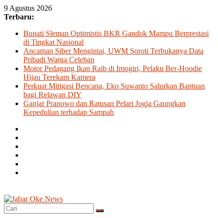
Skip
9 Agustus 2026
to
Terbaru:
content
Bupati Sleman Optimistis BKR Gandok Mampu Berprestasi
di Tingkat Nasional
Ancaman Siber Mengintai, UWM Soroti Terbukanya Data
Pribadi Warga Celeban
Motor Pedagang Ikan Raib di Imogiri, Pelaku Ber-Hoodie
Hijau Terekam Kamera
Perkuat Mitigasi Bencana, Eko Suwanto Salurkan Bantuan
bagi Relawan DIY
Ganjar Pranowo dan Ratusan Pelari Jogja Gaungkan
Kepedulian terhadap Sampah
Jabar