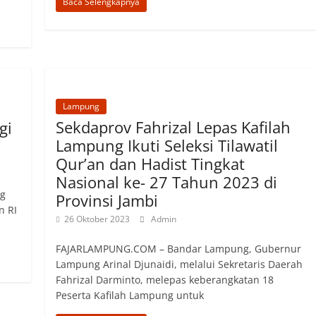
Baca Selengkapnya
Lampung
Sekdaprov Fahrizal Lepas Kafilah
gi
Lampung Ikuti Seleksi Tilawatil
Qur’an dan Hadist Tingkat
Nasional ke- 27 Tahun 2023 di
g
Provinsi Jambi
n RI
26 Oktober 2023
Admin
FAJARLAMPUNG.COM – Bandar Lampung, Gubernur
Lampung Arinal Djunaidi, melalui Sekretaris Daerah
Fahrizal Darminto, melepas keberangkatan 18
Peserta Kafilah Lampung untuk