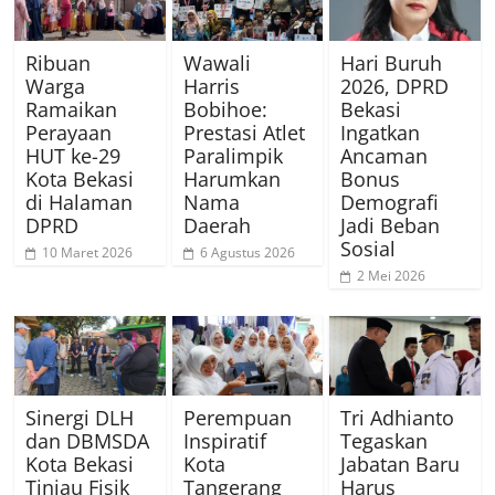
Ribuan
Wawali
Hari Buruh
Warga
Harris
2026, DPRD
Ramaikan
Bobihoe:
Bekasi
Perayaan
Prestasi Atlet
Ingatkan
HUT ke-29
Paralimpik
Ancaman
Kota Bekasi
Harumkan
Bonus
di Halaman
Nama
Demografi
DPRD
Daerah
Jadi Beban
Sosial
10 Maret 2026
6 Agustus 2026
2 Mei 2026
Sinergi DLH
Perempuan
Tri Adhianto
dan DBMSDA
Inspiratif
Tegaskan
Kota Bekasi
Kota
Jabatan Baru
Tinjau Fisik
Tangerang
Harus