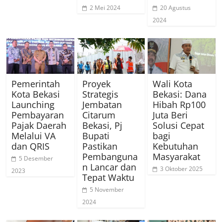
2 Mei 2024
20 Agustus
2024
Pemerintah
Proyek
Wali Kota
Kota Bekasi
Strategis
Bekasi: Dana
Launching
Jembatan
Hibah Rp100
Pembayaran
Citarum
Juta Beri
Pajak Daerah
Bekasi, Pj
Solusi Cepat
Melalui VA
Bupati
bagi
dan QRIS
Pastikan
Kebutuhan
Pembanguna
Masyarakat
5 Desember
n Lancar dan
3 Oktober 2025
2023
Tepat Waktu
5 November
2024