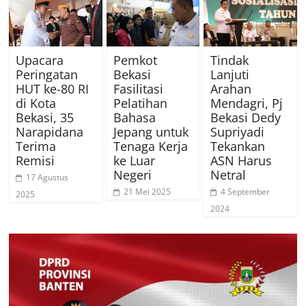
Upacara
Pemkot
Tindak
Peringatan
Bekasi
Lanjuti
HUT ke-80 RI
Fasilitasi
Arahan
di Kota
Pelatihan
Mendagri, Pj
Bekasi, 35
Bahasa
Bekasi Dedy
Narapidana
Jepang untuk
Supriyadi
Terima
Tenaga Kerja
Tekankan
Remisi
ke Luar
ASN Harus
Negeri
Netral
17 Agustus
21 Mei 2025
4 September
2025
2024