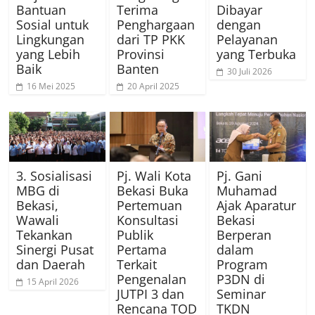
Bantuan
Terima
Dibayar
Sosial untuk
Penghargaan
dengan
Lingkungan
dari TP PKK
Pelayanan
yang Lebih
Provinsi
yang Terbuka
Baik
Banten
30 Juli 2026
16 Mei 2025
20 April 2025
3. Sosialisasi
Pj. Wali Kota
Pj. Gani
MBG di
Bekasi Buka
Muhamad
Bekasi,
Pertemuan
Ajak Aparatur
Wawali
Konsultasi
Bekasi
Tekankan
Publik
Berperan
Sinergi Pusat
Pertama
dalam
dan Daerah
Terkait
Program
Pengenalan
P3DN di
15 April 2026
JUTPI 3 dan
Seminar
Rencana TOD
TKDN