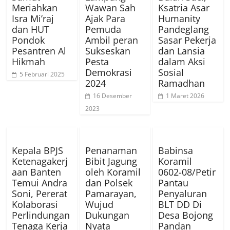
Meriahkan
Wawan Sah
Ksatria Asar
Isra Mi’raj
Ajak Para
Humanity
dan HUT
Pemuda
Pandeglang
Pondok
Ambil peran
Sasar Pekerja
Pesantren Al
Sukseskan
dan Lansia
Hikmah
Pesta
dalam Aksi
Demokrasi
Sosial
5 Februari 2025
2024
Ramadhan
16 Desember
1 Maret 2026
2023
Kepala BPJS
Penanaman
Babinsa
Ketenagakerj
Bibit Jagung
Koramil
aan Banten
oleh Koramil
0602-08/Petir
Temui Andra
dan Polsek
Pantau
Soni, Pererat
Pamarayan,
Penyaluran
Kolaborasi
Wujud
BLT DD Di
Perlindungan
Dukungan
Desa Bojong
Tenaga Kerja
Nyata
Pandan