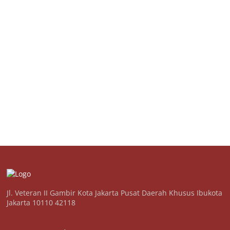
Jl. Veteran II Gambir Kota Jakarta Pusat Daerah Khusus Ibukota
Jakarta 10110 42118