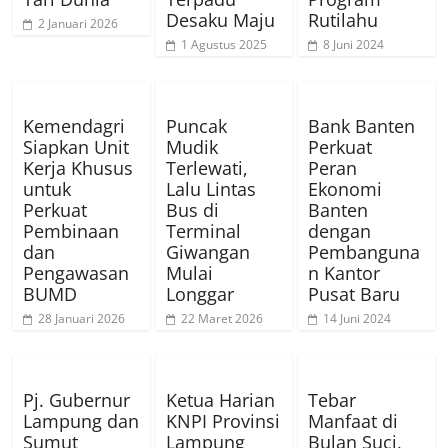
Desaku Maju
Rutilahu
2 Januari 2026
1 Agustus 2025
8 Juni 2024
Kemendagri
Puncak
Bank Banten
Siapkan Unit
Mudik
Perkuat
Kerja Khusus
Terlewati,
Peran
untuk
Lalu Lintas
Ekonomi
Perkuat
Bus di
Banten
Pembinaan
Terminal
dengan
dan
Giwangan
Pembanguna
Pengawasan
Mulai
n Kantor
BUMD
Longgar
Pusat Baru
28 Januari 2026
22 Maret 2026
14 Juni 2024
Pj. Gubernur
Ketua Harian
Tebar
Lampung dan
KNPI Provinsi
Manfaat di
Sumut
Lampung
Bulan Suci,