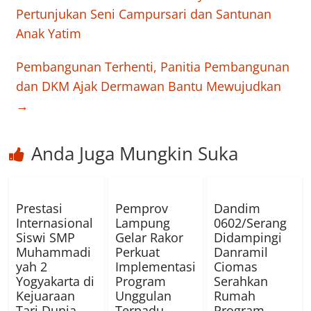
Pertunjukan Seni Campursari dan Santunan
Anak Yatim
Pembangunan Terhenti, Panitia Pembangunan
dan DKM Ajak Dermawan Bantu Mewujudkan
→
Anda Juga Mungkin Suka
Prestasi
Pemprov
Dandim
Internasional
Lampung
0602/Serang
Siswi SMP
Gelar Rakor
Didampingi
Muhammadi
Perkuat
Danramil
yah 2
Implementasi
Ciomas
Yogyakarta di
Program
Serahkan
Kejuaraan
Unggulan
Rumah
Tari Dunia
Terpadu
Program