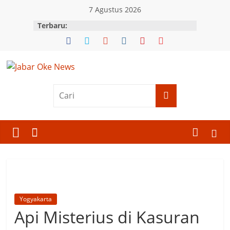
Skip
7 Agustus 2026
to
Terbaru:
content
Jabar
Oke
News
Berita
Terkini
Jawa
Barat
Yogyakarta
Api Misterius di Kasuran