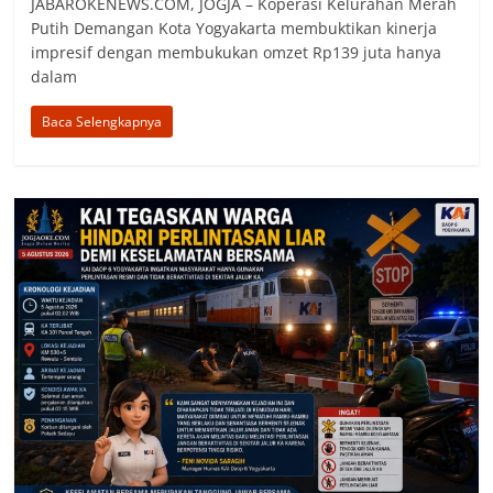
JABAROKENEWS.COM, ‎JOGJA – Koperasi Kelurahan Merah
Putih Demangan Kota Yogyakarta membuktikan kinerja
impresif dengan membukukan omzet Rp139 juta hanya
dalam
Baca Selengkapnya