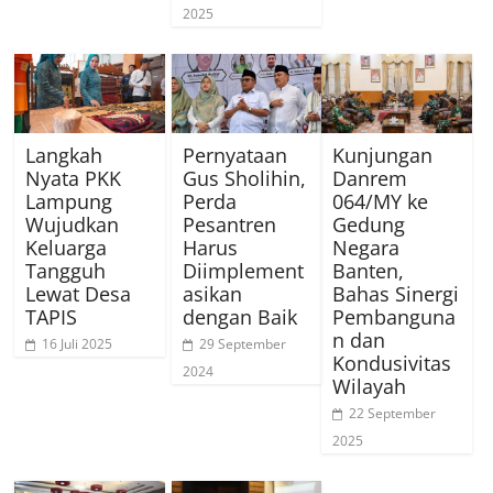
2025
Langkah
Pernyataan
Kunjungan
Nyata PKK
Gus Sholihin,
Danrem
Lampung
Perda
064/MY ke
Wujudkan
Pesantren
Gedung
Keluarga
Harus
Negara
Tangguh
Diimplement
Banten,
Lewat Desa
asikan
Bahas Sinergi
TAPIS
dengan Baik
Pembanguna
n dan
16 Juli 2025
29 September
Kondusivitas
2024
Wilayah
22 September
2025