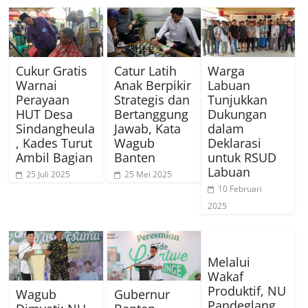
Cukur Gratis
Catur Latih
Warga
Warnai
Anak Berpikir
Labuan
Perayaan
Strategis dan
Tunjukkan
HUT Desa
Bertanggung
Dukungan
Sindangheula
Jawab, Kata
dalam
, Kades Turut
Wagub
Deklarasi
Ambil Bagian
Banten
untuk RSUD
Labuan
25 Juli 2025
25 Mei 2025
10 Februari
2025
Melalui
Wakaf
Produktif, NU
Wagub
Gubernur
Pandeglang