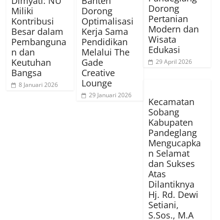
Dimyati: NU
Banten
Dorong
Miliki
Dorong
Pertanian
Kontribusi
Optimalisasi
Modern dan
Besar dalam
Kerja Sama
Wisata
Pembanguna
Pendidikan
Edukasi
n dan
Melalui The
Keutuhan
Gade
29 April 2026
Bangsa
Creative
Lounge
8 Januari 2026
29 Januari 2026
Kecamatan
Sobang
Kabupaten
Pandeglang
Mengucapka
n Selamat
dan Sukses
Atas
Dilantiknya
Hj. Rd. Dewi
Setiani,
S.Sos., M.A