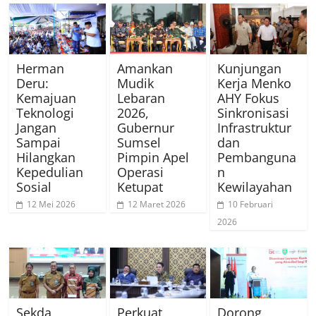
Herman
Amankan
Kunjungan
Deru:
Mudik
Kerja Menko
Kemajuan
Lebaran
AHY Fokus
Teknologi
2026,
Sinkronisasi
Jangan
Gubernur
Infrastruktur
Sampai
Sumsel
dan
Hilangkan
Pimpin Apel
Pembanguna
Kepedulian
Operasi
n
Sosial
Ketupat
Kewilayahan
12 Mei 2026
12 Maret 2026
10 Februari
2026
Sekda
Perkuat
Dorong