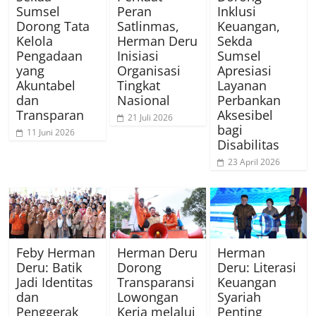
Sumsel
Peran
Inklusi
Dorong Tata
Satlinmas,
Keuangan,
Kelola
Herman Deru
Sekda
Pengadaan
Inisiasi
Sumsel
yang
Organisasi
Apresiasi
Akuntabel
Tingkat
Layanan
dan
Nasional
Perbankan
Transparan
Aksesibel
21 Juli 2026
bagi
11 Juni 2026
Disabilitas
23 April 2026
Feby Herman
Herman Deru
Herman
Deru: Batik
Dorong
Deru: Literasi
Jadi Identitas
Transparansi
Keuangan
dan
Lowongan
Syariah
Penggerak
Kerja melalui
Penting