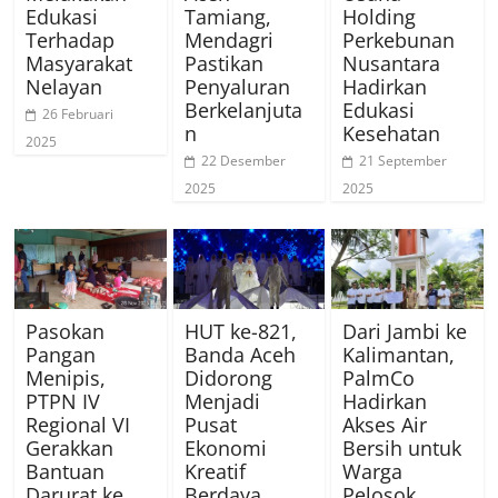
Edukasi
Tamiang,
Holding
Terhadap
Mendagri
Perkebunan
Masyarakat
Pastikan
Nusantara
Nelayan
Penyaluran
Hadirkan
Berkelanjuta
Edukasi
26 Februari
n
Kesehatan
2025
22 Desember
21 September
2025
2025
Pasokan
HUT ke-821,
Dari Jambi ke
Pangan
Banda Aceh
Kalimantan,
Menipis,
Didorong
PalmCo
PTPN IV
Menjadi
Hadirkan
Regional VI
Pusat
Akses Air
Gerakkan
Ekonomi
Bersih untuk
Bantuan
Kreatif
Warga
Darurat ke
Berdaya
Pelosok