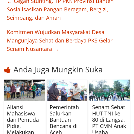
←
Cegah Stunting, TP PKK Provinsi Banten
Sosialisasikan Pangan Beragam, Bergizi,
Seimbang, dan Aman
Komitmen Wujudkan Masyarakat Desa
Mangunjaya Sehat dan Berdaya PKS Gelar
Senam Nusantara
→
Anda Juga Mungkin Suka
Aliansi
Pemerintah
Senam Sehat
Mahasiswa
Salurkan
HUT TNI ke-
dan Pemuda
Bantuan
80 di Langsa,
Pidie,
Bencana di
PT CMN Anak
Melakukan
Aceh
Usaha