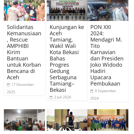
Solidaritas
Kunjungan ke
PON XXI
Kemanusiaan
Aceh
2024:
, Rescue
Tamiang,
Mendagri M.
AMPHIBI
Wakil Wali
Tito
Kirim
Kota Bekasi
Karnavian
Bantuan
Bahas
dan Presiden
untuk Korban
Progres
Joko Widodo
Bencana di
Gedung
Hadiri
Aceh
Serbaguna
Upacara
Tamiang–
Pembukaan
17 Desember
Bekasi
9 September
2025
2 Juli 2026
2024