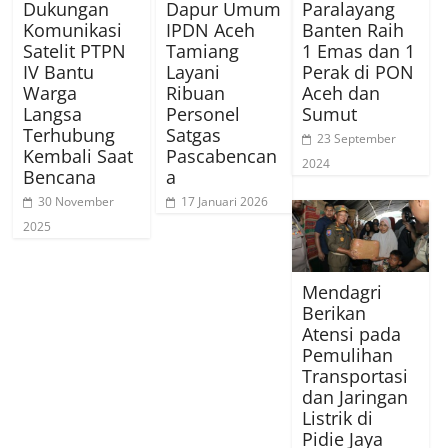
Dukungan
Dapur Umum
Paralayang
Komunikasi
IPDN Aceh
Banten Raih
Satelit PTPN
Tamiang
1 Emas dan 1
IV Bantu
Layani
Perak di PON
Warga
Ribuan
Aceh dan
Langsa
Personel
Sumut
Terhubung
Satgas
23 September
Kembali Saat
Pascabencan
2024
Bencana
a
30 November
17 Januari 2026
2025
Mendagri
Berikan
Atensi pada
Pemulihan
Transportasi
dan Jaringan
Listrik di
Pidie Jaya