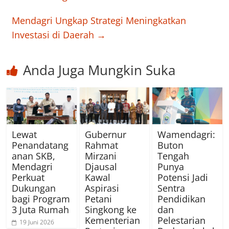
Mendagri Ungkap Strategi Meningkatkan
Investasi di Daerah
→
Anda Juga Mungkin Suka
Lewat
Gubernur
Wamendagri:
Penandatang
Rahmat
Buton
anan SKB,
Mirzani
Tengah
Mendagri
Djausal
Punya
Perkuat
Kawal
Potensi Jadi
Dukungan
Aspirasi
Sentra
bagi Program
Petani
Pendidikan
3 Juta Rumah
Singkong ke
dan
Kementerian
Pelestarian
19 Juni 2026