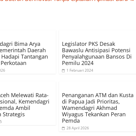
agri Bima Arya
Legislator PKS Desak
Pemerintah Daerah
Bawaslu Antisipasi Potensi
 Hadapi Tantangan
Penyalahgunaan Bansos Di
 Perkotaan
Pemilu 2024
026
1 Februari 2024
 Aceh Melewati Rata-
Penanganan ATM dan Kusta
sional, Kemendagri
di Papua Jadi Prioritas,
Pemda Ambil
Wamendagri Akhmad
 Strategis
Wiyagus Tekankan Peran
Pemda
25
28 April 2026