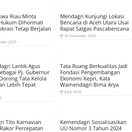
swa Riau Minta
Mendagri Kunjungi Lokasi
 Hukum Dihormati
Bencana di Aceh Utara Usai
okrasi Tetap Berjalan
Rapat Satgas Pascabencana
30 Desember 2025
mber 2025
gri Lantik Agus
Tata Ruang Berkualitas Jadi
sebagai Pj. Gubernur
Fondasi Pengembangan
Dorong Tata Kelola
Ekonomi Kepri, Kata
n Lebih Tepat
Wamendagri Bima Arya
n
8 Juli 2026
25
i Tito Karnavian
Kemendagri Sosialisasikan
Rakor Percepatan
UU Nomor 3 Tahun 2024