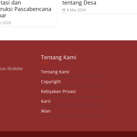
itasi dan
tentang Desa
ruksi Pascabencana
6 Mei 2024
bar
ri 2026
Tentang Kami
sus Ibukota
Tentang Kami
Copyright
Kebijakan Privasi
Karir
Iklan