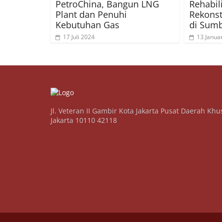
PetroChina, Bangun LNG
Rehabil
Plant dan Penuhi
Rekonst
Kebutuhan Gas
di Sum
17 Juli 2024
13 Janua
Jl. Veteran II Gambir Kota Jakarta Pusat Daerah Khu
Jakarta 10110 42118