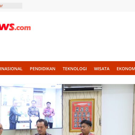
ar
lidaritas
r Madura,
Liter Air
ekankan
an untuk
KKN UII
g
RNASIONAL
PENDIDIKAN
TEKNOLOGI
WISATA
EKONOM
h Disiplin
mba PBB