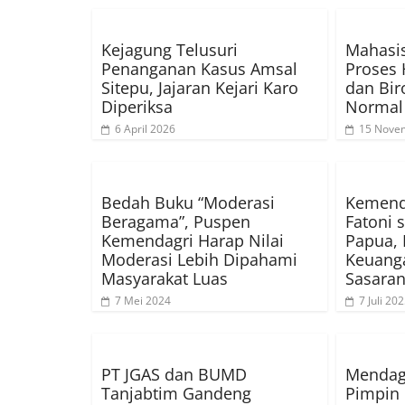
Kejagung Telusuri
Mahasi
Penanganan Kasus Amsal
Proses
Sitepu, Jajaran Kejari Karo
dan Bir
Diperiksa
Normal
6 April 2026
15 Nove
Bedah Buku “Moderasi
Kemenda
Beragama”, Puspen
Fatoni 
Kemendagri Harap Nilai
Papua, 
Moderasi Lebih Dipahami
Keuanga
Masyarakat Luas
Sasara
7 Mei 2024
7 Juli 20
PT JGAS dan BUMD
Mendagr
Tanjabtim Gandeng
Pimpin 