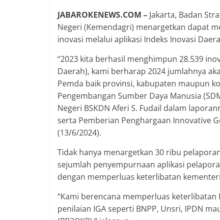
JABAROKENEWS.COM –
Jakarta, Badan Str
Negeri (Kemendagri) menargetkan dapat m
inovasi melalui aplikasi Indeks Inovasi Daera
“2023 kita berhasil menghimpun 28.539 ino
Daerah), kami berharap 2024 jumlahnya aka
Pemda baik provinsi, kabupaten maupun kot
Pengembangan Sumber Daya Manusia (SDM),
Negeri BSKDN Aferi S. Fudail dalam laporann
serta Pemberian Penghargaan Innovative G
(13/6/2024).
Tidak hanya menargetkan 30 ribu pelaporan
sejumlah penyempurnaan aplikasi pelaporan 
dengan memperluas keterlibatan kementeria
“Kami berencana memperluas keterlibatan K
penilaian IGA seperti BNPP, Unsri, IPDN 