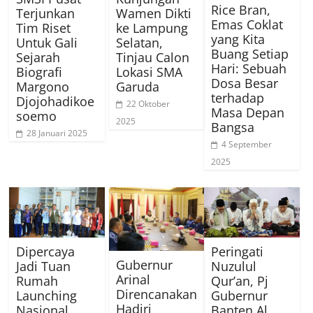
Rice Bran,
Terjunkan
Wamen Dikti
Emas Coklat
Tim Riset
ke Lampung
yang Kita
Untuk Gali
Selatan,
Buang Setiap
Sejarah
Tinjau Calon
Hari: Sebuah
Biografi
Lokasi SMA
Dosa Besar
Margono
Garuda
terhadap
Djojohadikoe
22 Oktober
Masa Depan
soemo
2025
Bangsa
28 Januari 2025
4 September
2025
Dipercaya
Peringati
Gubernur
Jadi Tuan
Nuzulul
Arinal
Rumah
Qur’an, Pj
Direncanakan
Launching
Gubernur
Hadiri
Nasional,
Banten Al