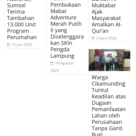
Pembukaan
Sumsel
Muktabar
Mabar
Terima
Ajak
Adventure
Tambahan
Masyarakat
Merah Putih
13.000 Unit
Amalkan Al-
II yang
Program
Qur’an
Diselenggara
Perumahan
5 April 2024
kan SKIn
12 Juni 2026
Pengda
Lampung
18 Agustus
2023
Warga
Cikamunding
Tuntut
Keadilan atas
Dugaan
Pemanfaatan
Lahan oleh
Perusahaan
Tanpa Ganti
Rugi