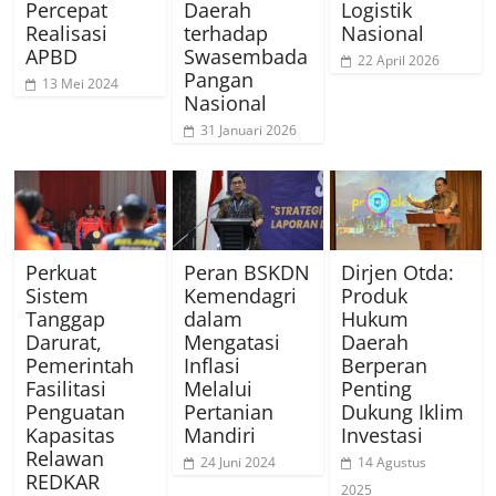
Percepat
Daerah
Logistik
Realisasi
terhadap
Nasional
APBD
Swasembada
22 April 2026
Pangan
13 Mei 2024
Nasional
31 Januari 2026
Perkuat
Peran BSKDN
Dirjen Otda:
Sistem
Kemendagri
Produk
Tanggap
dalam
Hukum
Darurat,
Mengatasi
Daerah
Pemerintah
Inflasi
Berperan
Fasilitasi
Melalui
Penting
Penguatan
Pertanian
Dukung Iklim
Kapasitas
Mandiri
Investasi
Relawan
24 Juni 2024
14 Agustus
REDKAR
2025