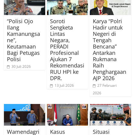
“Polisi Ojo
Soroti
Karya “Polri
Ilang
Sengketa
Hadir untuk
Kamanungsa
Lintas
Negeri di
ne”,
Negara,
Tengah
Keutamaan
PERADI
Bencana”
Bagi Petugas
Profesional
Antarkan
Polisi
Ajukan 7
Rukmana
Rekomendasi
Raih
30 Juli 2026
RUU HPI ke
Penghargaan
DPR.
AJP 2026
13 Juli 2026
27 Februari
2026
Wamendagri
Kasus
Situasi