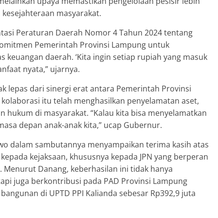
 melainkan upaya memastikan pengelolaan pesisir lebih
a kesejahteraan masyarakat.
tasi Peraturan Daerah Nomor 4 Tahun 2024 tentang
 komitmen Pemerintah Provinsi Lampung untuk
s keuangan daerah. ‘Kita ingin setiap rupiah yang masuk
nfaat nyata,” ujarnya.
ak lepas dari sinergi erat antara Pemerintah Provinsi
olaborasi itu telah menghasilkan penyelamatan aset,
 hukum di masyarakat. “Kalau kita bisa menyelamatkan
 masa depan anak-anak kita,” ucap Gubernur.
wo dalam sambutannya menyampaikan terima kasih atas
kepada kejaksaan, khususnya kepada JPN yang berperan
 Menurut Danang, keberhasilan ini tidak hanya
tapi juga berkontribusi pada PAD Provinsi Lampung
n bangunan di UPTD PPI Kalianda sebesar Rp392,9 juta