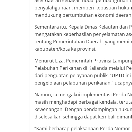
aset daerah sebagai modal pembangunan L
penyalahgunaan, memberi kepastian huku
mendukung pertumbuhan ekonomi daerah,
Sementara itu, Kepala Dinas Kelautan dan 
mengatakan keberhasilan penyelamatan ase
tentang Pemerintahan Daerah, yang memind
kabupaten/kota ke provinsi.
Menurut Liza, Pemerintah Provinsi Lampun
Pelabuhan Perikanan di Kalianda melalui 
dari penguatan pelayanan publik. “UPTD in
pengelolaan pelabuhan perikanan,” ucapny
Namun, ia mengakui implementasi Perda No
masih menghadapi berbagai kendala, terut
kewenangan. Dengan pendampingan hukum da
diselesaikan sehingga dapat kembali dima
“Kami berharap pelaksanaan Perda Nomor 4 