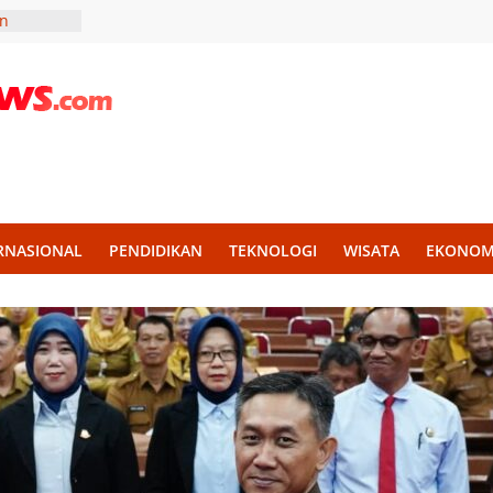
an
ormatur
elas IIA
maan dan
kap,
akak
n
and
,
RNASIONAL
PENDIDIKAN
TEKNOLOGI
WISATA
EKONOM
sata
Kuliner,
ng Basah