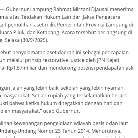
Gubernur Lampung Rahmat Mirzani Djausal menerima
ama atas Tindakan Hukum Lain dari Jaksa Pengacara
ait pemulihan aset milik Pemerintah Provinsi Lampung di
Muara Piluk, dan Ketapang. Acara tersebut berlangsung di
 Selasa (30/9/2025).
but penyelamatan aset daerah ini sebagai pencapaian
 melalui prinsip restorative justice oleh JPN Kejati
ai Rp1,57 miliar dan mendorong potensi pendapatan asli
un jalan yang lebih baik, sekolah yang lebih nyaman,
n masyarakat. Setiap rupiah yang terselamatkan berarti
bukti bahwa ketika hukum ditegakkan dengan hati dan
g oleh masyarakat,” ucap Gubernur.
ihan kewenangan pengelolaan wilayah pesisir dan laut
27 Undang-Undang Nomor 23 Tahun 2014. Menurutnya,