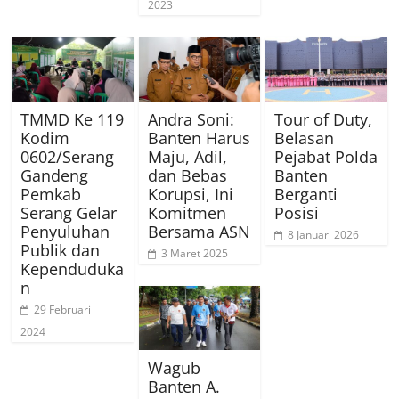
2023
TMMD Ke 119
Andra Soni:
Tour of Duty,
Kodim
Banten Harus
Belasan
0602/Serang
Maju, Adil,
Pejabat Polda
Gandeng
dan Bebas
Banten
Pemkab
Korupsi, Ini
Berganti
Serang Gelar
Komitmen
Posisi
Penyuluhan
Bersama ASN
8 Januari 2026
Publik dan
3 Maret 2025
Kependuduka
n
29 Februari
2024
Wagub
Banten A.