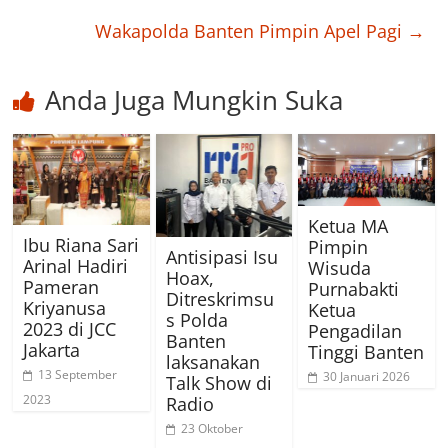
Wakapolda Banten Pimpin Apel Pagi
→
Anda Juga Mungkin Suka
Ketua MA
Ibu Riana Sari
Pimpin
Antisipasi Isu
Arinal Hadiri
Wisuda
Hoax,
Pameran
Purnabakti
Ditreskrimsu
Kriyanusa
Ketua
s Polda
2023 di JCC
Pengadilan
Banten
Jakarta
Tinggi Banten
laksanakan
13 September
30 Januari 2026
Talk Show di
2023
Radio
23 Oktober