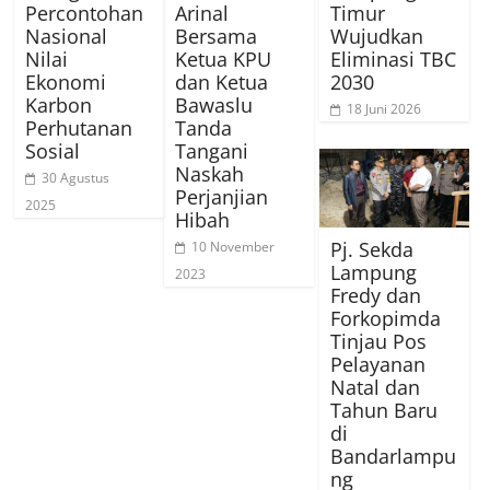
Percontohan
Arinal
Timur
Nasional
Bersama
Wujudkan
Nilai
Ketua KPU
Eliminasi TBC
Ekonomi
dan Ketua
2030
Karbon
Bawaslu
18 Juni 2026
Perhutanan
Tanda
Sosial
Tangani
Naskah
30 Agustus
Perjanjian
2025
Hibah
Pj. Sekda
10 November
Lampung
2023
Fredy dan
Forkopimda
Tinjau Pos
Pelayanan
Natal dan
Tahun Baru
di
Bandarlampu
ng