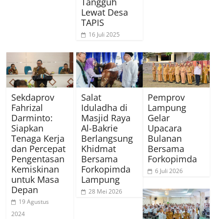
Tangguh
Lewat Desa
TAPIS
16 Juli 2025
Sekdaprov
Salat
Pemprov
Fahrizal
Iduladha di
Lampung
Darminto:
Masjid Raya
Gelar
Siapkan
Al-Bakrie
Upacara
Tenaga Kerja
Berlangsung
Bulanan
dan Percepat
Khidmat
Bersama
Pengentasan
Bersama
Forkopimda
Kemiskinan
Forkopimda
6 Juli 2026
untuk Masa
Lampung
Depan
28 Mei 2026
19 Agustus
2024