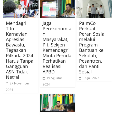
Mendagri
Jaga
PalmCo
Tito
Perekonomia
Perkuat
Karnavian
n
Peran Sosial
Apresiasi
Masyarakat,
melalui
Bawaslu,
Plt. Sekjen
Program
Tegaskan
Kemendagri
Bantuan ke
Pilkada 2024
Minta Pemda
Sekolah,
Harus Tanpa
Perhatikan
Pesantren,
Gangguan
Realisasi
dan Panti
ASN Tidak
APBD
Sosial
Netral
19 Agustus
16 Juli 2025
27 November
2024
2024