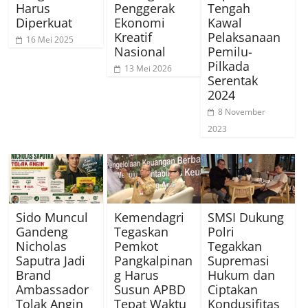
Harus
Penggerak
Tengah
Diperkuat
Ekonomi
Kawal
Kreatif
Pelaksanaan
16 Mei 2025
Nasional
Pemilu-
Pilkada
13 Mei 2026
Serentak
2024
8 November
2023
Sido Muncul
Kemendagri
SMSI Dukung
Gandeng
Tegaskan
Polri
Nicholas
Pemkot
Tegakkan
Saputra Jadi
Pangkalpinan
Supremasi
Brand
g Harus
Hukum dan
Ambassador
Susun APBD
Ciptakan
Tolak Angin
Tepat Waktu
Kondusifitas