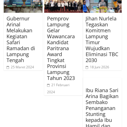
Gubernur
Pemprov
Jihan Nurlela
Arinal
Lampung
Tegaskan
Melakukan
Gelar
Komitmen
Kegiatan
Wawancara
Lampung
Safari
Kandidat
Timur
Ramadan di
Paritrana
Wujudkan
Lampung
Award
Eliminasi TBC
Tengah
Tingkat
2030
Provinsi
25 Maret 2024
18 Juni 2026
Lampung
Tahun 2023
21 Februari
Ibu Riana Sari
2024
Arina Bagikan
Sembako
Penanganan
Stunting
kepada Ibu
Hamil dan