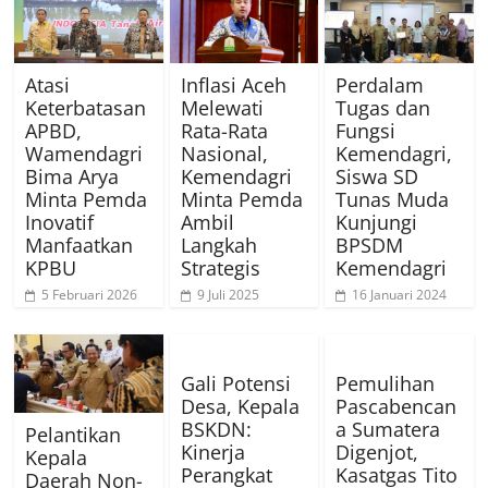
Atasi
Inflasi Aceh
Perdalam
Keterbatasan
Melewati
Tugas dan
APBD,
Rata-Rata
Fungsi
Wamendagri
Nasional,
Kemendagri,
Bima Arya
Kemendagri
Siswa SD
Minta Pemda
Minta Pemda
Tunas Muda
Inovatif
Ambil
Kunjungi
Manfaatkan
Langkah
BPSDM
KPBU
Strategis
Kemendagri
5 Februari 2026
9 Juli 2025
16 Januari 2024
Gali Potensi
Pemulihan
Desa, Kepala
Pascabencan
BSKDN:
a Sumatera
Pelantikan
Kinerja
Digenjot,
Kepala
Perangkat
Kasatgas Tito
Daerah Non-