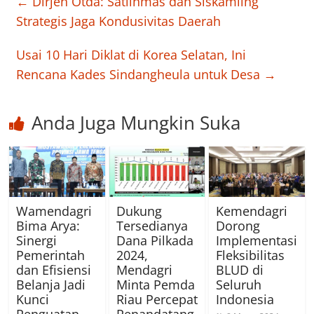
←
Dirjen Otda: Satlinmas dan Siskamling
Strategis Jaga Kondusivitas Daerah
Usai 10 Hari Diklat di Korea Selatan, Ini
Rencana Kades Sindangheula untuk Desa
→
Anda Juga Mungkin Suka
Wamendagri
Dukung
Kemendagri
Bima Arya:
Tersedianya
Dorong
Sinergi
Dana Pilkada
Implementasi
Pemerintah
2024,
Fleksibilitas
dan Efisiensi
Mendagri
BLUD di
Belanja Jadi
Minta Pemda
Seluruh
Kunci
Riau Percepat
Indonesia
Penguatan
Penandatang